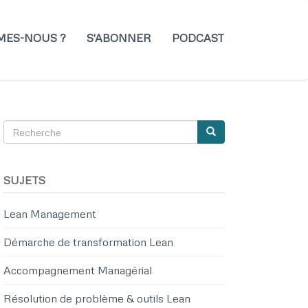
MES-NOUS ?
S'ABONNER
PODCAST
Recherche
Recherche
SEARCH
SUJETS
Lean Management
k
er
nkedIn
Démarche de transformation Lean
Accompagnement Managérial
Résolution de problème & outils Lean