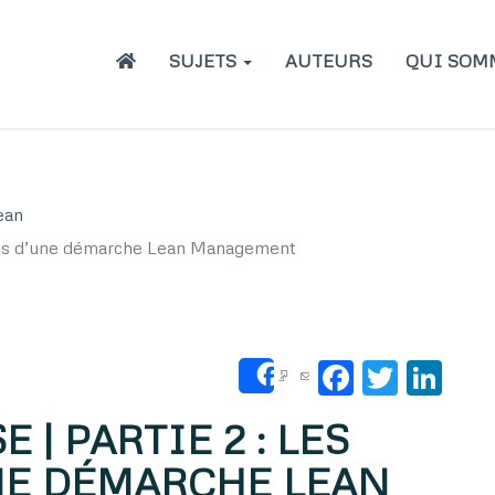
Main
SUJETS
AUTEURS
QUI SOM
navigation
ean
tions d’une démarche Lean Management
Faceboo
Twitt
Li
Share
 | PARTIE 2 : LES
NE DÉMARCHE LEAN