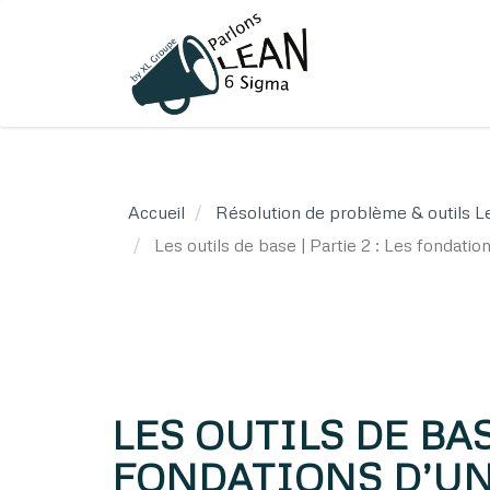
Aller
au
contenu
principal
Accueil
Résolution de problème & outils L
Les outils de base | Partie 2 : Les fonda
LES OUTILS DE BASE
FONDATIONS D’U