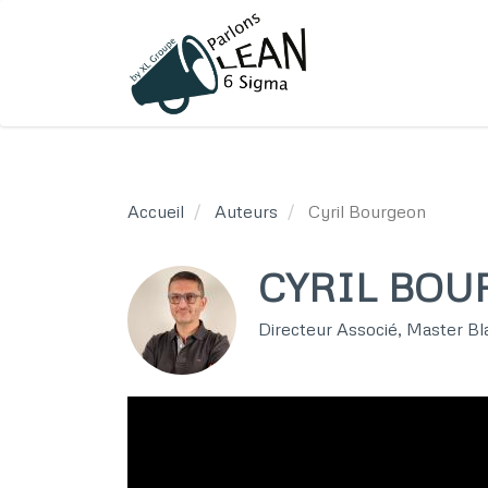
Aller
au
contenu
principal
Accueil
Auteurs
Cyril Bourgeon
CYRIL BO
Directeur Associé, Master Bl