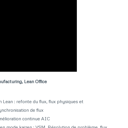
facturing, Lean Office​
ean : refonte du flux, flux physiques et
chronisation de flux​
élioration continue AIC​
 en mode kaizen : VSM, Résolution de problème, flux