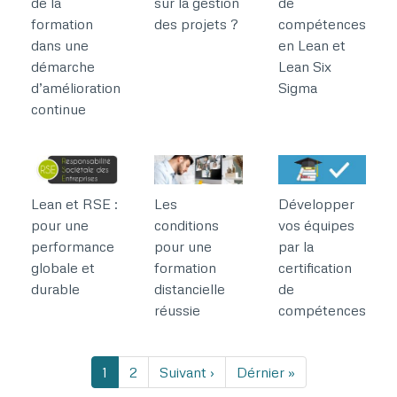
de la
sur la gestion
de
formation
des projets ?
compétences
dans une
en Lean et
démarche
Lean Six
d’amélioration
Sigma
continue
Lean et RSE :
Les
Développer
pour une
conditions
vos équipes
performance
pour une
par la
globale et
formation
certification
durable
distancielle
de
réussie
compétences
Pagination
Page
1
Page
2
Page
Suivant ›
Dernière
Dérnier »
courante
suivante
page