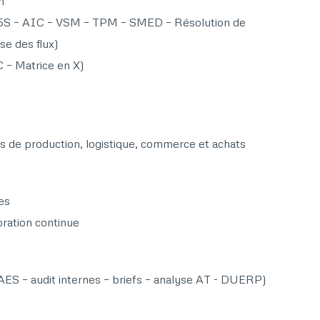
​
s (5S – AIC – VSM – TPM – SMED – Résolution de
e des flux)​
 Matrice en X)​
s de production, logistique, commerce et achats​
s​
ation continue​
ES – audit internes – briefs – analyse AT - DUERP)​