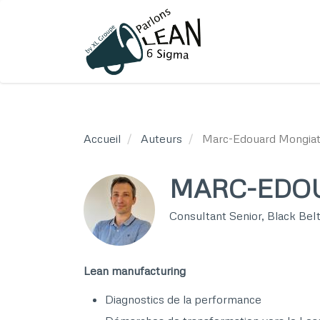
Aller
au
contenu
principal
Accueil
Auteurs
Marc-Edouard Mongia
MARC-EDO
Consultant Senior, Black Bel
Lean manufacturing​
Diagnostics de la performance​