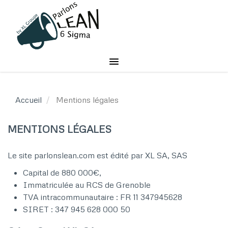
Aller
au
contenu
principal
Accueil
Mentions légales
MENTIONS LÉGALES
Le site parlonslean.com est édité par XL SA, SAS
Capital de 880 000€,
Immatriculée au RCS de Grenoble
TVA intracommunautaire : FR 11 347945628
SIRET : 347 945 628 000 50