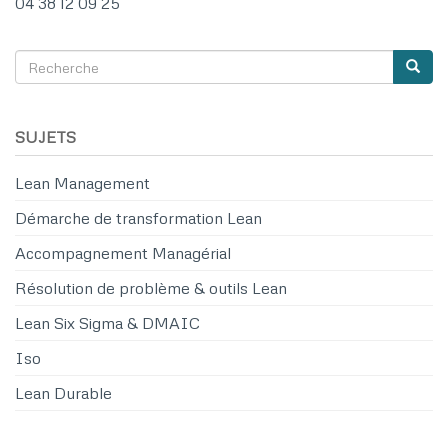
04 38 12 09 25
Recherche
Reche
SEARCH
SUJETS
Lean Management
Démarche de transformation Lean
Accompagnement Managérial
Résolution de problème & outils Lean
Lean Six Sigma & DMAIC
Iso
Lean Durable