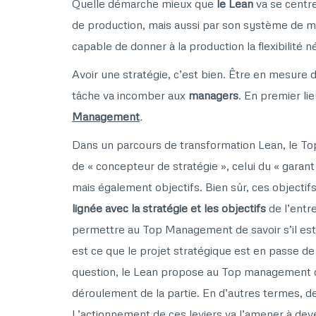
Quelle démarche mieux que
le Lean
va se centr
de production, mais aussi par son système de m
capable de donner à la production la flexibilité 
Avoir une stratégie, c’est bien. Être en mesure 
tâche va incomber aux
managers
. En premier li
Management
.
Dans un parcours de transformation Lean, le T
de « concepteur de stratégie », celui du « garant d
mais également objectifs. Bien sûr, ces objectif
lignée avec la stratégie et les objectifs
de l’entr
permettre au Top Management de savoir s’il est
est ce que le projet stratégique est en passe de 
question, le Lean propose au Top management
déroulement de la partie. En d’autres termes, d
L’actionnement de ces leviers va l’amener à dev