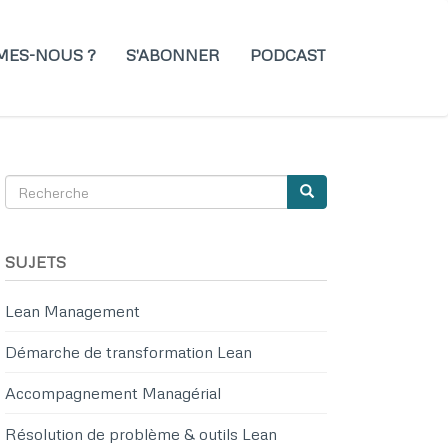
MES-NOUS ?
S'ABONNER
PODCAST
Recherche
Recherche
SEARCH
SUJETS
Lean Management
k
er
nkedIn
Démarche de transformation Lean
Accompagnement Managérial
Résolution de problème & outils Lean