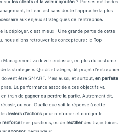
er sur
les clients
et
la valeur ajoutée
? Par ses méthodes
anagement, le Lean est sans doute l’approche la plus
nécessaire aux enjeux stratégiques de l’entreprise.
de la déployer, c’est mieux ! Une grande partie de cette
eu, nous allons retrouver les concepteurs : le
Top
op Management va devoir endosser, en plus du costume
e la stratégie ». Qui dit stratégie, dit projet d’entreprise
s doivent être SMART. Mais aussi, et surtout,
en parfaite
eprise. La performance associée à ces objectifs va
 en train de
gagner ou perdre la partie
. Autrement dit,
réussir, ou non. Quelle que soit la réponse à cette
 des
leviers d’actions
pour renforcer et corriger le
e
renforcer
ses positions, ou de
rectifier
des trajectoires.
enir
sponsor
, demandeur…