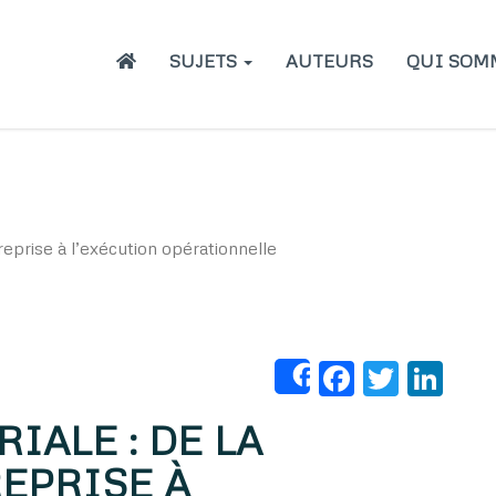
Main
SUJETS
AUTEURS
QUI SOM
navigation
reprise à l’exécution opérationnelle
Faceboo
Twitt
Li
Share
ALE : DE LA
EPRISE À