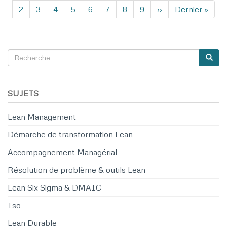
Pagination
Page
2
Page
3
Page
4
Page
5
Page
6
Page
7
Page
8
Page
9
Page
››
Dernière
Dernier »
suivante
page
Recherche
Reche
SEARCH
SUJETS
Lean Management
Démarche de transformation Lean
Accompagnement Managérial
Résolution de problème & outils Lean
Lean Six Sigma & DMAIC
Iso
Lean Durable