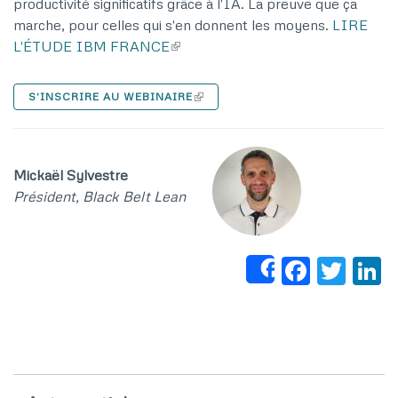
productivité significatifs grâce à l'IA. La preuve que ça
marche, pour celles qui s'en donnent les moyens.
LIRE
L'ÉTUDE IBM FRANCE
S'INSCRIRE AU WEBINAIRE
Mickaël Sylvestre
Président, Black Belt Lean
Faceb
Twit
L
Share